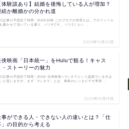
【体験談あり】結婚を後悔している人が増加？
継続か離婚かの分かれ道
の記事の予想読了時間：約4分30秒 このブログの管理人は、プロフィール
も書かせて頂いている通り、バツ4です。 バツ2くらい …
2020年10月20日
任侠映画「日本統一」をHuluで観る！キャス
ト・ストーリーの魅力
の記事の予想読了時間：約4分 任侠映画＝Vシネマという認識でいる方は
いと思いますが、まず「Vシネマ」とは、東映のレンタビデオ専用 …
2020年10月19日
仕事ができる人・できない人の違いとは？「仕
事」の目的から考える