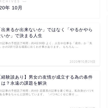
RCHIVES ―
020年 10月
「出来るか出来ないか」ではなく「やるかやら
ないか」で決まる人生
の記事の予想読了時間：約4分30秒 よく、人生や仕事を「成功」か「失
」かの2択で語る場面に出くわす事があります。 もちろん …
2020年10月29日
【経験談あり】男女の友情が成立する為の条件
とは？永遠の課題を解決
の記事の予想読了時間：約4分 恋愛系の記事を書く時は、私自身がバツ4
ある事をちゃんと説明しています。 「バツ4にくせに偉そ …