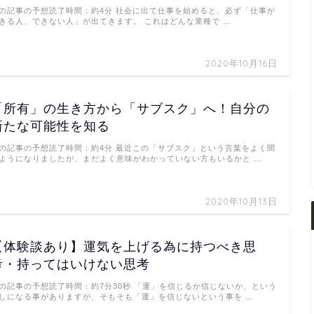
の記事の予想読了時間：約4分 社会に出て仕事を始めると、必ず「仕事が
きる人、できない人」が出てきます。 これはどんな業種で …
2020年10月16日
「所有」の生き方から「サブスク」へ！自分の
新たな可能性を知る
の記事の予想読了時間：約4分 最近この「サブスク」という言葉をよく聞
ようになりましたが、まだよく意味がわかっていない方もいるかと …
2020年10月13日
【体験談あり】運気を上げる為に持つべき思
考・持ってはいけない思考
の記事の予想読了時間：約7分30秒 「運」を信じるか信じないか、という
しになる事がありますが、そもそも「運」を信じないという事を …