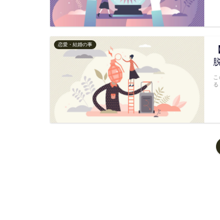
恋愛・結婚の事
こ
る