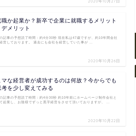
2020年10月27日
就職か起業か？新卒で企業に就職するメリット
とデメリット
の記事の予想読了時間：約4分30秒 現在私は47歳ですが、約10年間会社
経営しております。 過去にも会社を経営していた事が …
2020年10月26日
ヒマな経営者が成功するのは何故？今からでも
思考を少し変えてみる
の記事の予想読了時間：約4分30秒 約10年前にホームページ制作会社と
て起業し、お陰様でずっと黒字経営をさせて頂いておりますが、 …
2020年10月22日