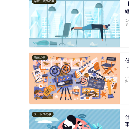
恋愛・結婚の事
こ
で
映画の事
こ
多
ストレスの事