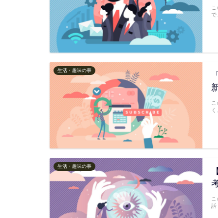
こ
で
生活・趣味の事
こ
く
生活・趣味の事
こ
話