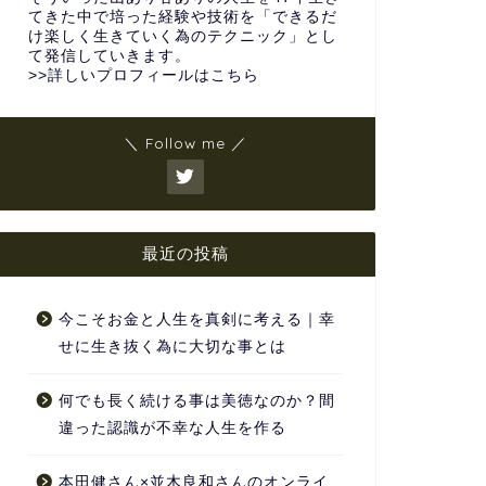
てきた中で培った経験や技術を「できるだ
け楽しく生きていく為のテクニック」とし
て発信していきます。
>>詳しいプロフィールはこちら
＼ Follow me ／
最近の投稿
今こそお金と人生を真剣に考える｜幸
せに生き抜く為に大切な事とは
何でも長く続ける事は美徳なのか？間
違った認識が不幸な人生を作る
本田健さん×並木良和さんのオンライ