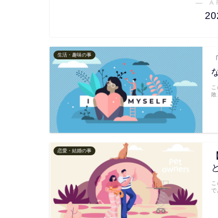
― A
2
生活・趣味の事
こ
敗
恋愛・結婚の事
こ
で