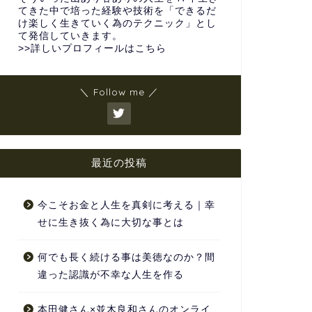
てきた中で培った経験や技術を「できるだ
け楽しく生きていく為のテクニック」とし
て発信していきます。
>>詳しいプロフィールはこちら
＼ Follow me ／
最近の投稿
今こそお金と人生を真剣に考える｜幸
せに生き抜く為に大切な事とは
何でも長く続ける事は美徳なのか？間
違った認識が不幸な人生を作る
本田健さん×並木良和さんのオンライ