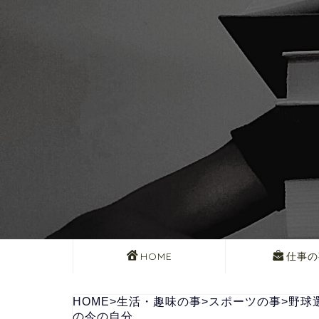
HOME
仕事の
HOME
>
生活・趣味の事
>
スポーツの事
>
野球
の今の自分