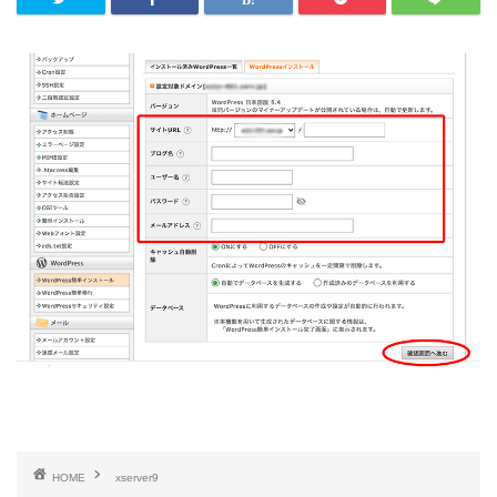
HOME
xserver9