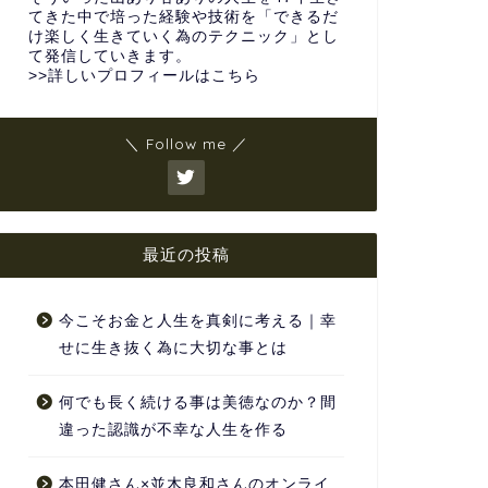
てきた中で培った経験や技術を「できるだ
け楽しく生きていく為のテクニック」とし
て発信していきます。
>>詳しいプロフィールはこちら
＼ Follow me ／
最近の投稿
今こそお金と人生を真剣に考える｜幸
せに生き抜く為に大切な事とは
何でも長く続ける事は美徳なのか？間
違った認識が不幸な人生を作る
本田健さん×並木良和さんのオンライ