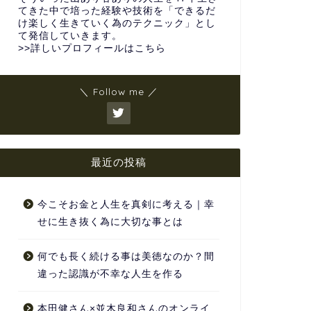
てきた中で培った経験や技術を「できるだ
け楽しく生きていく為のテクニック」とし
て発信していきます。
>>詳しいプロフィールはこちら
＼ Follow me ／
最近の投稿
今こそお金と人生を真剣に考える｜幸
せに生き抜く為に大切な事とは
何でも長く続ける事は美徳なのか？間
違った認識が不幸な人生を作る
本田健さん×並木良和さんのオンライ